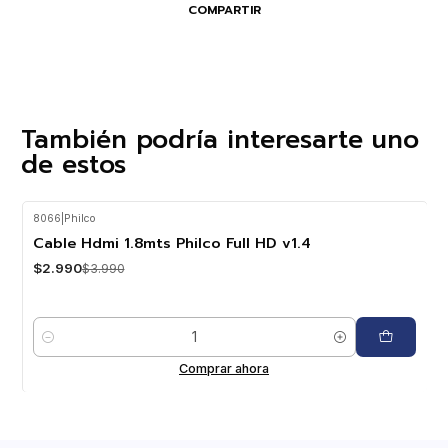
COMPARTIR
También podría interesarte uno
de estos
8066
|
Philco
-25%
OFF
Cable Hdmi 1.8mts Philco Full HD v1.4
$2.990
$3.990
Cantidad
Comprar ahora