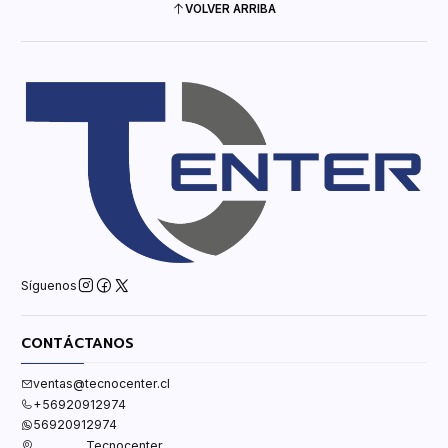
VOLVER ARRIBA
Síguenos
CONTÁCTANOS
ventas@tecnocenter.cl
+56920912974
56920912974
Tecnocenter