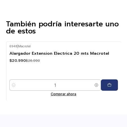
También podría interesarte uno
de estos
6948
|
Macrotel
-22%
OFF
Alargador Extension Electrica 20 mts Macrotel
$20.990
$26.990
Cantidad
Comprar ahora