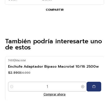
COMPARTIR
También podría interesarte uno
de estos
7488
|
Macrotel
-40%
OFF
Enchufe Adaptador Bipaso Macrotel 10/16 2500w
$2.990
$4.990
Cantidad
Comprar ahora