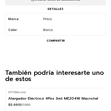
DETALLES
Marca:
Philco
Color:
Blanco
COMPARTIR
También podría interesarte uno
de estos
8017
|
Macrotel
-25%
OFF
Alargador Eléctrico 4Pos 3mt ME204W Macrotel
$5.990
$7.990