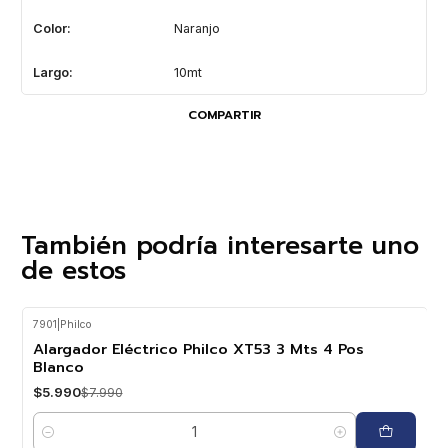
Color:
Naranjo
Largo:
10mt
COMPARTIR
También podría interesarte uno
de estos
7901
|
Philco
-25%
OFF
Alargador Eléctrico Philco XT53 3 Mts 4 Pos
Blanco
$5.990
$7.990
Cantidad