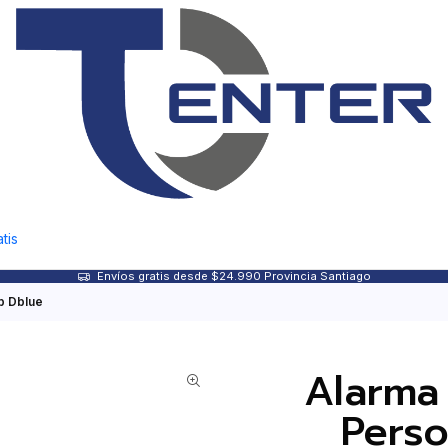
tis
Envíos gratis desde $24.990 Provincia Santiago
b Dblue
Alarma
Perso