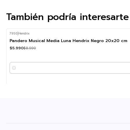
También podría interesarte
7950
|
Hendrix
-33%
OFF
Pandero Musical Media Luna Hendrix Negro 20x20 cm
$5.990
$8.990
Cantidad