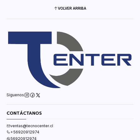
VOLVER ARRIBA
Síguenos
CONTÁCTANOS
ventas@tecnocenter.cl
+56920912974
56920912974