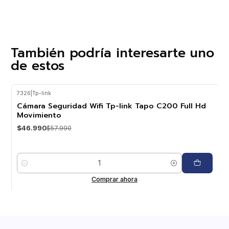
También podría interesarte uno
de estos
7326
|
Tp-link
-19%
OFF
Cámara Seguridad Wifi Tp-link Tapo C200 Full Hd
Movimiento
$46.990
$57.990
Cantidad
Comprar ahora