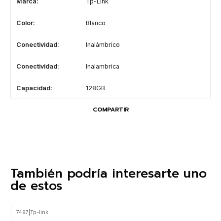
Marca:
Tp-Link
Color:
Blanco
Conectividad:
Inalámbrico
Conectividad:
Inalambrica
Capacidad:
128GB
COMPARTIR
También podría interesarte uno
de estos
7497
|
Tp-link
-25%
OFF