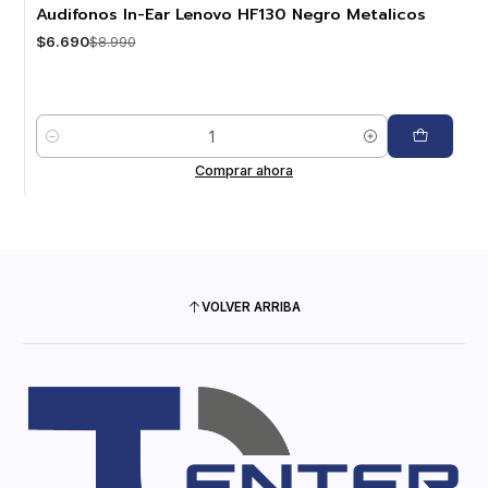
-26%
OFF
Audifonos In-Ear Lenovo HF130 Negro Metalicos
$6.690
$8.990
Cantidad
Comprar ahora
VOLVER ARRIBA