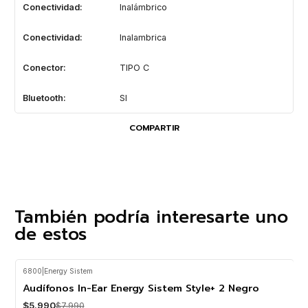
Conectividad:
Inalámbrico
Conectividad:
Inalambrica
Conector:
TIPO C
Bluetooth:
SI
COMPARTIR
También podría interesarte uno
de estos
6800
|
Energy Sistem
-25%
OFF
Audífonos In-Ear Energy Sistem Style+ 2 Negro
$5.990
$7.990