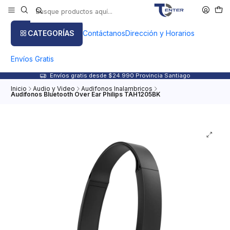
CATEGORÍAS
Contáctanos
Dirección y Horarios
Envíos Gratis
Envíos gratis desde $24.990 Provincia Santiago
Inicio
Audio y Video
Audifonos Inalambricos
Audifonos Bluetooth Over Ear Philips TAH1205BK