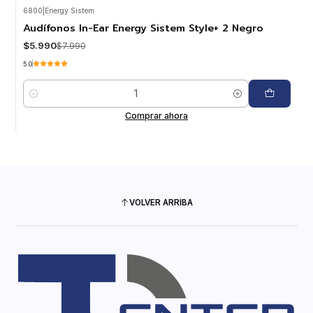
6800
|
Energy Sistem
-25%
OFF
Audífonos In-Ear Energy Sistem Style+ 2 Negro
$5.990
$7.990
5.0
Cantidad
Comprar ahora
VOLVER ARRIBA