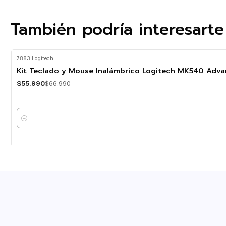
También podría interesarte
7883
|
Logitech
-16%
OFF
Kit Teclado y Mouse Inalámbrico Logitech MK540 Adv
$55.990
$66.990
Cantidad