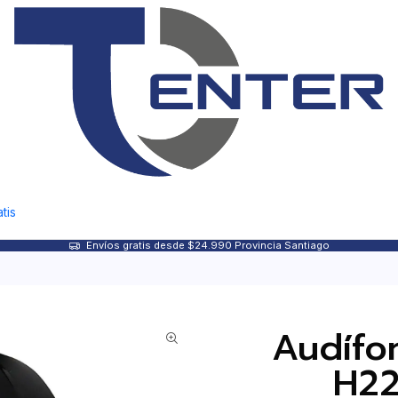
tis
Envíos gratis desde $24.990 Provincia Santiago
Audífo
H22