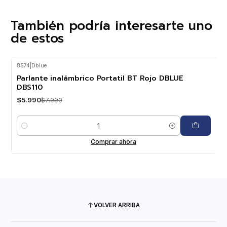
También podría interesarte uno
de estos
8574
|
Dblue
-25%
OFF
Parlante inalámbrico Portatil BT Rojo DBLUE
DBS110
$5.990
$7.990
Cantidad
Comprar ahora
VOLVER ARRIBA