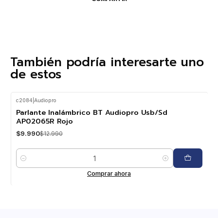
También podría interesarte uno
de estos
c2084
|
Audiopro
-23%
OFF
Parlante Inalámbrico BT Audiopro Usb/Sd
AP02065R Rojo
$9.990
$12.990
Cantidad
Comprar ahora