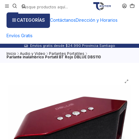
CATEGORÍAS
Contáctanos
Dirección y Horarios
Envíos Gratis
Envíos gratis desde $24.990 Provincia Santiago
Inicio
Audio y Video
Parlantes Portatiles
Parlante inalámbrico Portatil BT Rojo DBLUE DBS110