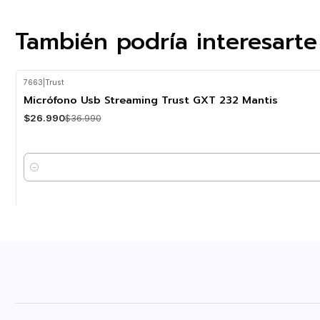
También podría interesarte
7663
|
Trust
-27%
OFF
Micrófono Usb Streaming Trust GXT 232 Mantis
$26.990
$36.990
Cantidad