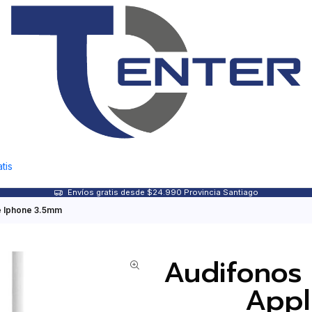
tis
Envíos gratis desde $24.990 Provincia Santiago
e Iphone 3.5mm
Audifonos
Appl