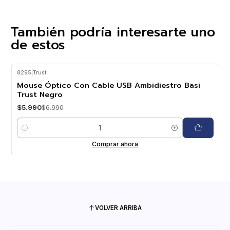
También podría interesarte uno
de estos
8295
|
Trust
-14%
OFF
Mouse Óptico Con Cable USB Ambidiestro Basi
Trust Negro
$5.990
$6.990
Cantidad
Comprar ahora
VOLVER ARRIBA