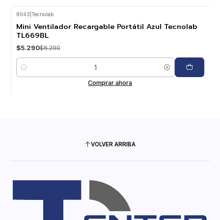
8043
|
Tecnolab
-16%
OFF
Mini Ventilador Recargable Portátil Azul Tecnolab
TL669BL
$5.290
$6.290
Cantidad
Comprar ahora
VOLVER ARRIBA