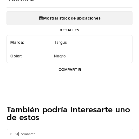
Mostrar stock de ubicaciones
DETALLES
Marca:
Targus
Color:
Negro
COMPARTIR
También podría interesarte uno
de estos
8051
|
Tecmaster
-27%
OFF