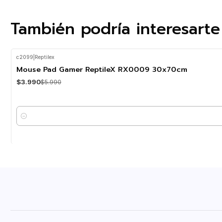
También podría interesarte
c2099
|
Reptilex
-33%
OFF
Mouse Pad Gamer ReptileX RX0009 30x70cm
$3.990
$5.990
Cantidad