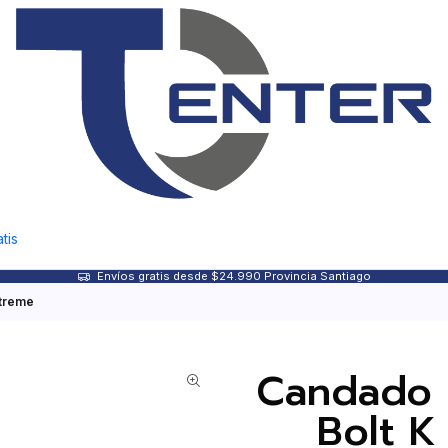
tis
Envíos gratis desde $24.990 Provincia Santiago
Xtreme
Candado 
Bolt K