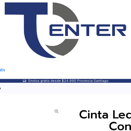
tis
Envíos gratis desde $24.990 Provincia Santiago
o
Cinta Le
Con