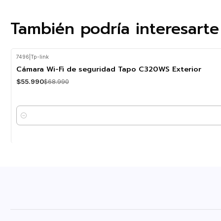
También podría interesarte
7496
|
Tp-link
-19%
OFF
Cámara Wi-Fi de seguridad Tapo C320WS Exterior
$55.990
$68.990
Cantidad