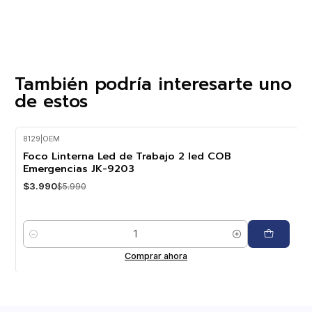
También podría interesarte uno
de estos
8129
|
OEM
-33%
OFF
Foco Linterna Led de Trabajo 2 led COB
Emergencias JK-9203
$3.990
$5.990
Cantidad
Comprar ahora