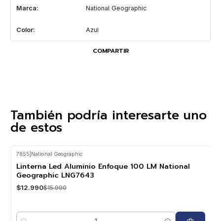
Marca:
National Geographic
Color:
Azul
COMPARTIR
También podría interesarte uno
de estos
7855
|
National Geographic
-19%
OFF
Linterna Led Aluminio Enfoque 100 LM National
Geographic LNG7643
$12.990
$15.990