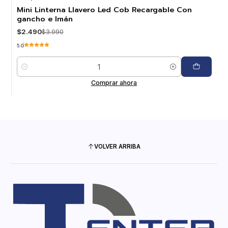
-38%
OFF
Mini Linterna Llavero Led Cob Recargable Con
gancho e Imán
$2.490
$3.990
5.0
Cantidad
Comprar ahora
VOLVER ARRIBA