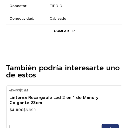
Conector:
TIPO C
Conectividad:
Cableado
COMPARTIR
También podría interesarte uno
de estos
e15493
|
OEM
-29%
OFF
Linterna Recargable Led 2 en 1 de Mano y
Colgante 23cm
$4.990
$6.990