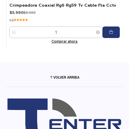
-33%
OFF
Crimpeadora Coaxial Rg6 Rg59 Tv Cable Fta Cctv
$5.990
$8.990
5.0
Cantidad
Comprar ahora
VOLVER ARRIBA