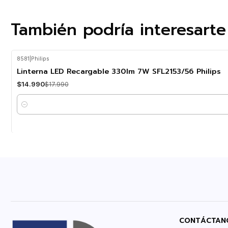
También podría interesarte
8581
|
Philips
-17%
OFF
Linterna LED Recargable 330lm 7W SFL2153/56 Philips
$14.990
$17.990
Cantidad
CONTÁCTAN