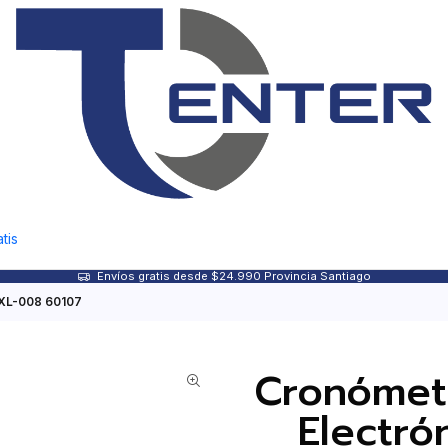
tis
Envíos gratis desde $24.990 Provincia Santiago
o XL-008 60107
Cronómetr
Electró