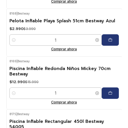
Comprar ahora
8168
|
Bestway
-25%
OFF
Pelota Inflable Playa Splash 51cm Bestway Azul
$2.990
$3.990
Cantidad
Comprar ahora
8169
|
Bestway
-19%
OFF
Piscina Inflable Redonda Niños Mickey 70cm
Bestway
$12.990
$15.990
Cantidad
Comprar ahora
8175
|
Bestway
-22%
OFF
Piscina Inflable Rectangular 450l Bestway
54005