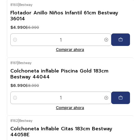
8160
|
Bestway
-29%
OFF
Flotador Anillo Niños Infantil 61cm Bestway
36014
$4.990
$6.990
Cantidad
Comprar ahora
8161
|
Bestway
-22%
OFF
Colchoneta inflable Piscina Gold 183cm
Bestway 44044
$6.990
$8.990
Cantidad
Comprar ahora
8162
|
Bestway
-22%
OFF
Colchoneta Inflable Citas 183cm Bestway
44058E