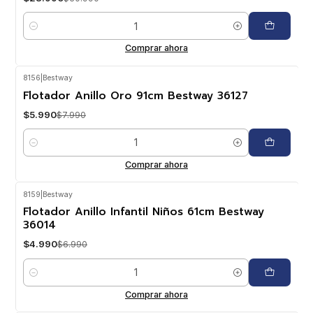
Cantidad
Comprar ahora
8156
|
Bestway
-25%
OFF
Flotador Anillo Oro 91cm Bestway 36127
$5.990
$7.990
Cantidad
Comprar ahora
8159
|
Bestway
-29%
OFF
Flotador Anillo Infantil Niños 61cm Bestway
36014
$4.990
$6.990
Cantidad
Comprar ahora