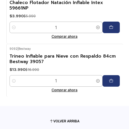
Chaleco Flotador Natación Inflable Intex
59661NP
$3.990
$5.990
Cantidad
Comprar ahora
9092
|
Bestway
-18%
OFF
Trineo Inflable para Nieve con Respaldo 84cm
Bestway 39057
$13.990
$16.990
Cantidad
Comprar ahora
VOLVER ARRIBA