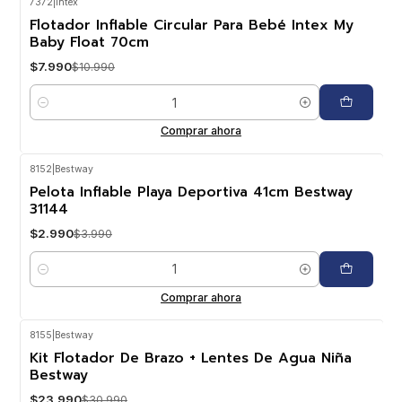
7372
|
Intex
-27%
OFF
Flotador Inflable Circular Para Bebé Intex My
Baby Float 70cm
$7.990
$10.990
Cantidad
Comprar ahora
8152
|
Bestway
-25%
OFF
Pelota Inflable Playa Deportiva 41cm Bestway
31144
$2.990
$3.990
Cantidad
Comprar ahora
8155
|
Bestway
-23%
OFF
Kit Flotador De Brazo + Lentes De Agua Niña
Bestway
$23.990
$30.990