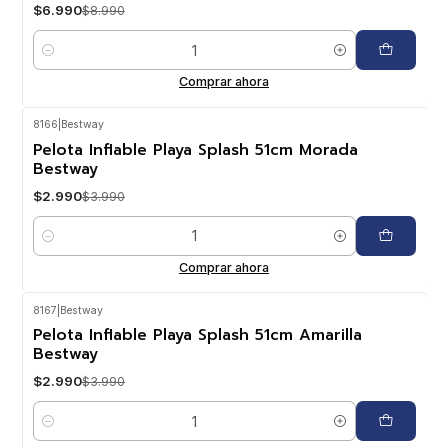
$6.990
$8.990
Cantidad
Comprar ahora
8166
|
Bestway
-25%
OFF
Pelota Inflable Playa Splash 51cm Morada
Bestway
$2.990
$3.990
Cantidad
Comprar ahora
8167
|
Bestway
-25%
OFF
Pelota Inflable Playa Splash 51cm Amarilla
Bestway
$2.990
$3.990
Cantidad