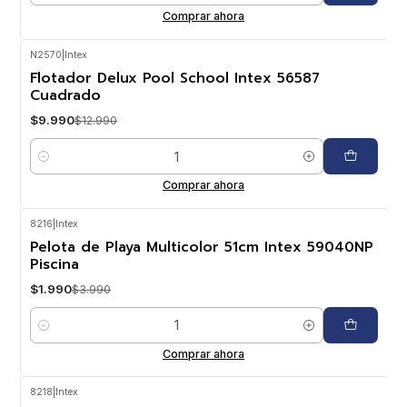
Comprar ahora
N2570
|
Intex
-23%
OFF
Flotador Delux Pool School Intex 56587
Cuadrado
$9.990
$12.990
Cantidad
Comprar ahora
8216
|
Intex
-50%
OFF
Pelota de Playa Multicolor 51cm Intex 59040NP
Piscina
$1.990
$3.990
Cantidad
Comprar ahora
8218
|
Intex
-33%
OFF