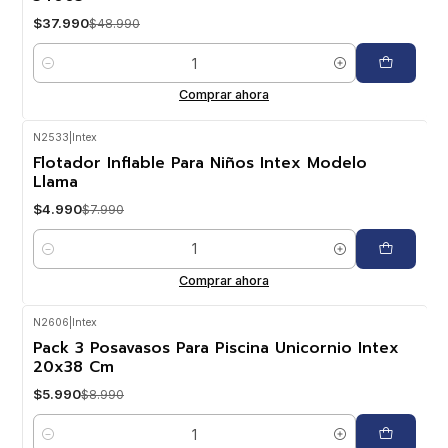
$37.990
$48.990
Cantidad
Comprar ahora
N2533
|
Intex
-38%
OFF
Flotador Inflable Para Niños Intex Modelo
Llama
$4.990
$7.990
Cantidad
Comprar ahora
N2606
|
Intex
-33%
OFF
Pack 3 Posavasos Para Piscina Unicornio Intex
20x38 Cm
$5.990
$8.990
Cantidad