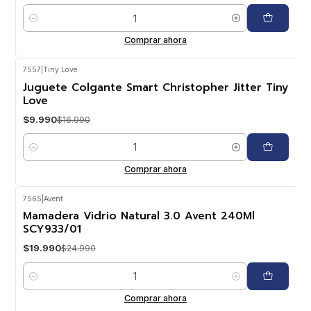
Cantidad
Comprar ahora
7557
|
Tiny Love
-41%
OFF
Juguete Colgante Smart Christopher Jitter Tiny
Love
$9.990
$16.990
Cantidad
Comprar ahora
7565
|
Avent
-20%
OFF
Mamadera Vidrio Natural 3.0 Avent 240Ml
SCY933/01
$19.990
$24.990
Cantidad
Comprar ahora