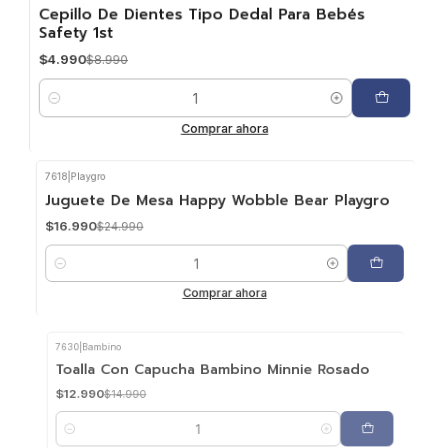
-44%
OFF
Cepillo De Dientes Tipo Dedal Para Bebés
Safety 1st
$4.990
$8.990
Cantidad
Comprar ahora
7618
|
Playgro
-32%
OFF
Juguete De Mesa Happy Wobble Bear Playgro
$16.990
$24.990
Cantidad
Comprar ahora
7630
|
Bambino
-13%
OFF
Toalla Con Capucha Bambino Minnie Rosado
$12.990
$14.990
Cantidad