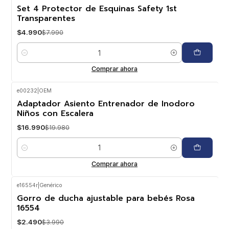
-38%
OFF
Set 4 Protector de Esquinas Safety 1st
Transparentes
$4.990
$7.990
Cantidad
Comprar ahora
e00232
|
OEM
-15%
OFF
Adaptador Asiento Entrenador de Inodoro
Niños con Escalera
$16.990
$19.980
Cantidad
Comprar ahora
e16554r
|
Genérico
-38%
OFF
Gorro de ducha ajustable para bebés Rosa
16554
$2.490
$3.990