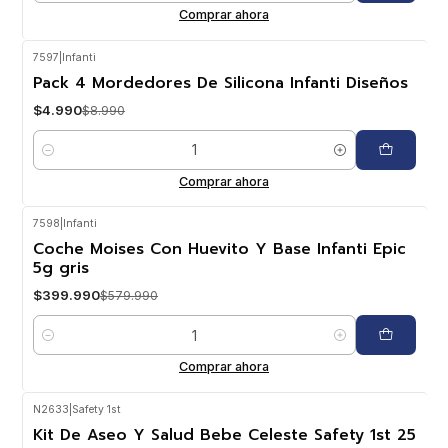
Comprar ahora
7597
|
Infanti
-44%
OFF
Pack 4 Mordedores De Silicona Infanti Diseños
$4.990
$8.990
Cantidad
Comprar ahora
7598
|
Infanti
-31%
OFF
Coche Moises Con Huevito Y Base Infanti Epic
5g gris
$399.990
$579.990
Cantidad
Comprar ahora
N2633
|
Safety 1st
-16%
OFF
Kit De Aseo Y Salud Bebe Celeste Safety 1st 25