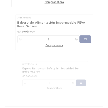
Comprar ahora
7631
|
Bambino
-33%
OFF
Babero de Alimentación Impermeable PEVA
Rosa Gansos
$3.990
$5.990
Cantidad
Comprar ahora
N2555
|
Safety 1st
-33%
OFF
Espejo Retrovisor Safety 1st Seguridad De
Bebé 9x6 cm
$5.990
$8.990
Cantidad
Comprar ahora