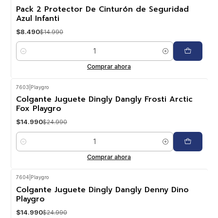
-43%
OFF
Pack 2 Protector De Cinturón de Seguridad
Azul Infanti
$8.490
$14.990
Cantidad
Comprar ahora
7603
|
Playgro
-40%
OFF
Colgante Juguete Dingly Dangly Frosti Arctic
Fox Playgro
$14.990
$24.990
Cantidad
Comprar ahora
7604
|
Playgro
-40%
OFF
Colgante Juguete Dingly Dangly Denny Dino
Playgro
$14.990
$24.990