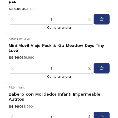
pcs
$26.990
$31.990
Cantidad
Comprar ahora
7369
|
Tiny Love
-50%
OFF
Mini Movil Viaje Pack & Go Meadow Days Tiny
Love
$9.990
$19.990
Cantidad
Comprar ahora
7924
|
Infanti
-44%
OFF
Babero con Mordedor Infanti Impermeable
Autitos
$4.990
$8.990