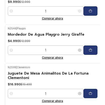
$9.990
$12.990
Cantidad
Comprar ahora
N2546
|
Playgro
-62%
OFF
Mordedor De Agua Playgro Jerry Giraffe
$4.990
$12.990
Cantidad
Comprar ahora
N2598
|
Clementoni
-13%
OFF
Juguete De Mesa Animalitos De La Fortuna
Clementoni
$16.990
$19.490
Cantidad
Comprar ahora