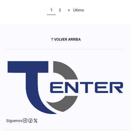
1
2
»
Último
VOLVER ARRIBA
Síguenos