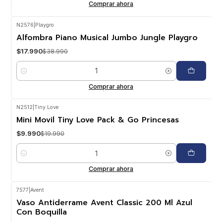
Comprar ahora
N2576
|
Playgro
-54%
OFF
Alfombra Piano Musical Jumbo Jungle Playgro
$17.990
$38.990
Cantidad
Comprar ahora
N2512
|
Tiny Love
-50%
OFF
Mini Movil Tiny Love Pack & Go Princesas
$9.990
$19.990
Cantidad
Comprar ahora
7577
|
Avent
-23%
OFF
Vaso Antiderrame Avent Classic 200 Ml Azul
Con Boquilla