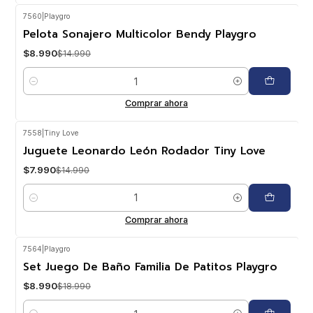
7560
|
Playgro
-40%
OFF
Pelota Sonajero Multicolor Bendy Playgro
$8.990
$14.990
Cantidad
Comprar ahora
7558
|
Tiny Love
-47%
OFF
Juguete Leonardo León Rodador Tiny Love
$7.990
$14.990
Cantidad
Comprar ahora
7564
|
Playgro
-53%
OFF
Set Juego De Baño Familia De Patitos Playgro
$8.990
$18.990