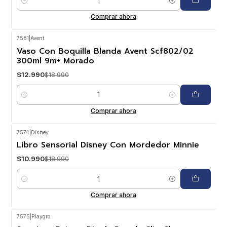
Cantidad
Comprar ahora
7581
|
Avent
-32%
OFF
Vaso Con Boquilla Blanda Avent Scf802/02
300ml 9m+ Morado
$12.990
$18.990
Cantidad
Comprar ahora
7574
|
Disney
-42%
OFF
Libro Sensorial Disney Con Mordedor Minnie
$10.990
$18.990
Cantidad
Comprar ahora
7575
|
Playgro
-37%
OFF