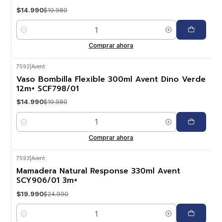
$14.990
$19.980
Cantidad
Comprar ahora
7592
|
Avent
-25%
OFF
Vaso Bombilla Flexible 300ml Avent Dino Verde
12m+ SCF798/01
$14.990
$19.980
Cantidad
Comprar ahora
7593
|
Avent
-20%
OFF
Mamadera Natural Response 330ml Avent
SCY906/01 3m+
$19.990
$24.990
Cantidad