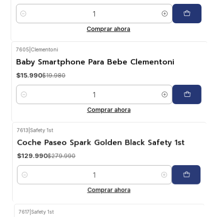
Cantidad
Comprar ahora
7605
|
Clementoni
-20%
OFF
Baby Smartphone Para Bebe Clementoni
$15.990
$19.980
Cantidad
Comprar ahora
7613
|
Safety 1st
-54%
OFF
Coche Paseo Spark Golden Black Safety 1st
$129.990
$279.990
Cantidad
Comprar ahora
7617
|
Safety 1st