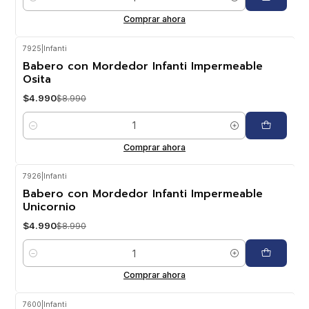
Cantidad
Comprar ahora
7925
|
Infanti
-44%
OFF
Babero con Mordedor Infanti Impermeable
Osita
$4.990
$8.990
Cantidad
Comprar ahora
7926
|
Infanti
-44%
OFF
Babero con Mordedor Infanti Impermeable
Unicornio
$4.990
$8.990
Cantidad
Comprar ahora
7600
|
Infanti