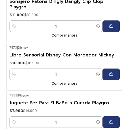
Sonajero Patona Dingly Dangly Clip Clop
Playgro
$11.990
$18.990
Cantidad
Comprar ahora
7573
|
Disney
-42%
OFF
Libro Sensorial Disney Con Mordedor Mickey
$10.990
$18.990
Cantidad
Comprar ahora
7559
|
Playgro
-47%
OFF
Juguete Pez Para El Baño a Cuerda Playgro
$7.990
$14.990
Cantidad