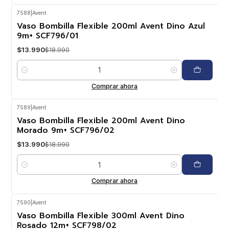
7588
|
Avent
-26%
OFF
Vaso Bombilla Flexible 200ml Avent Dino Azul
9m+ SCF796/01
$13.990
$18.990
Cantidad
Comprar ahora
7589
|
Avent
-26%
OFF
Vaso Bombilla Flexible 200ml Avent Dino
Morado 9m+ SCF796/02
$13.990
$18.990
Cantidad
Comprar ahora
7590
|
Avent
-25%
OFF
Vaso Bombilla Flexible 300ml Avent Dino
Rosado 12m+ SCF798/02