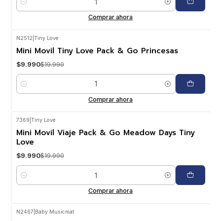
Cantidad
Comprar ahora
N2512
|
Tiny Love
-50%
OFF
Mini Movil Tiny Love Pack & Go Princesas
$9.990
$19.990
Cantidad
Comprar ahora
7369
|
Tiny Love
-50%
OFF
Mini Movil Viaje Pack & Go Meadow Days Tiny
Love
$9.990
$19.990
Cantidad
Comprar ahora
N2467
|
Baby Musicmat
-38%
OFF