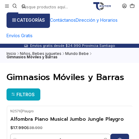
CATEGORÍAS
Contáctanos
Dirección y Horarios
Envíos Gratis
Envíos gratis desde $24.990 Provincia Santiago
Inicio
Niños, Bebes juguetes
Mundo Bebe
Gimnasios Móviles y Barras
Gimnasios Móviles y Barras
FILTROS
N2576
|
Playgro
-54%
OFF
Alfombra Piano Musical Jumbo Jungle Playgro
$17.990
$38.990