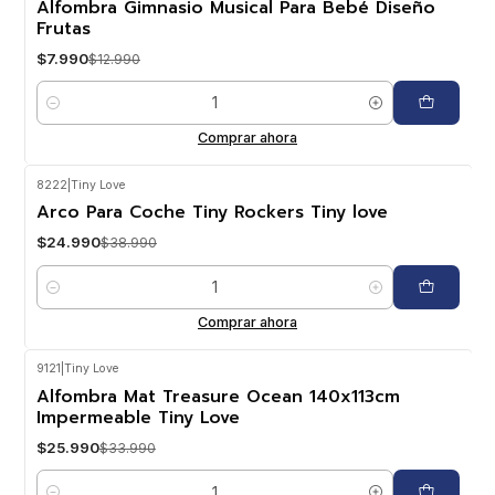
Alfombra Gimnasio Musical Para Bebé Diseño
Frutas
$7.990
$12.990
Cantidad
Comprar ahora
8222
|
Tiny Love
-36%
OFF
Arco Para Coche Tiny Rockers Tiny love
$24.990
$38.990
Cantidad
Comprar ahora
9121
|
Tiny Love
-24%
OFF
Alfombra Mat Treasure Ocean 140x113cm
Impermeable Tiny Love
$25.990
$33.990