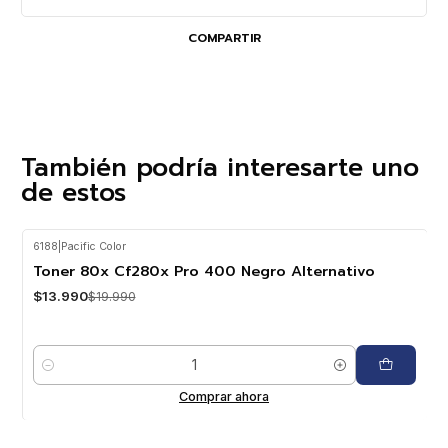
COMPARTIR
También podría interesarte uno
de estos
6188
|
Pacific Color
-30%
OFF
Toner 80x Cf280x Pro 400 Negro Alternativo
$13.990
$19.990
Cantidad
Comprar ahora