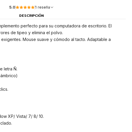
5.0
1 reseña
DESCRIPCIÓN
complemento perfecto para su computadora de escritorio. El
res de tipeo y elimina el polvo.
s exigentes. Mouse suave y cómodo al tacto. Adaptable a
 letra Ñ.
lámbrico)
lics.
ow XP/ Vista/ 7/ 8/ 10.
eclado.