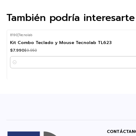
También podría interesarte
8190
|
Tecnolab
-20%
OFF
Kit Combo Teclado y Mouse Tecnolab TL623
$7.990
$9.950
Cantidad
CONTÁCTAN