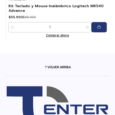
-16%
OFF
Kit Teclado y Mouse Inalámbrico Logitech MK540
Advance
$55.990
$66.990
Cantidad
Comprar ahora
VOLVER ARRIBA