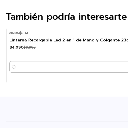
También podría interesarte
e15493
|
OEM
-29%
OFF
Linterna Recargable Led 2 en 1 de Mano y Colgante 23
$4.990
$6.990
Cantidad