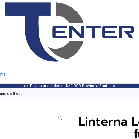
tis
Envíos gratis desde $24.990 Provincia Santiago
funcion Swat
Linterna L