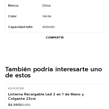
Marca:
Dblue
Color:
Verde
Capacidad mAh:
400mAh
COMPARTIR
También podría interesarte uno
de estos
e15493
|
OEM
-29%
OFF
Linterna Recargable Led 2 en 1 de Mano y
Colgante 23cm
$4.990
$6.990