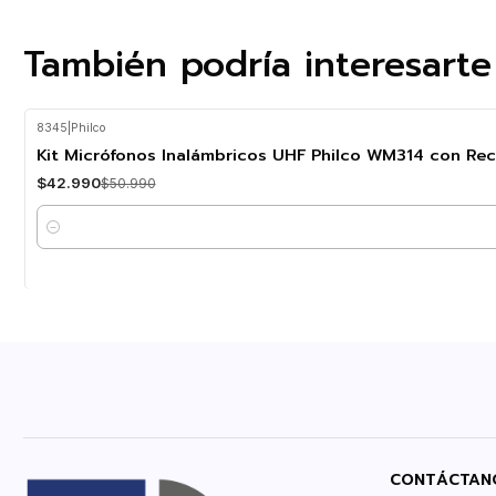
También podría interesarte
8345
|
Philco
-16%
OFF
Kit Micrófonos Inalámbricos UHF Philco WM314 con Re
$42.990
$50.990
Cantidad
CONTÁCTAN