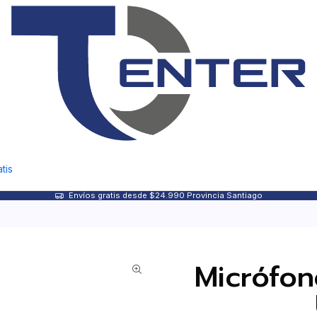
tis
Envíos gratis desde $24.990 Provincia Santiago
Micrófon