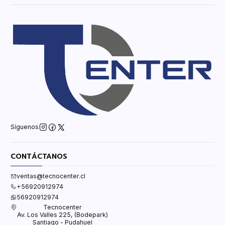
Síguenos
CONTÁCTANOS
ventas@tecnocenter.cl
+56920912974
56920912974
Tecnocenter
Av. Los Valles 225, (Bodepark)
Santiago - Pudahuel