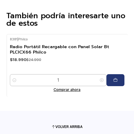
También podría interesarte uno
de estos
8381
|
Philco
-24%
OFF
Radio Portátil Recargable con Panel Solar Bt
PLCICX66 Philco
$18.990
$24.990
Cantidad
Comprar ahora
VOLVER ARRIBA