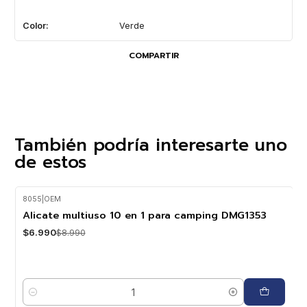
Color:
Verde
COMPARTIR
También podría interesarte uno
de estos
8055
|
OEM
-22%
OFF
Alicate multiuso 10 en 1 para camping DMG1353
$6.990
$8.990
Cantidad