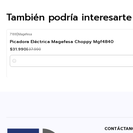
También podría interesarte
7188
|
Magefesa
-16%
OFF
Picadora Eléctrica Magefesa Choppy Mgf4840
$31.990
$37.990
Cantidad
CONTÁCTAN