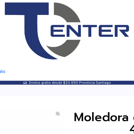
tis
Envíos gratis desde $24.990 Provincia Santiago
Moledora d