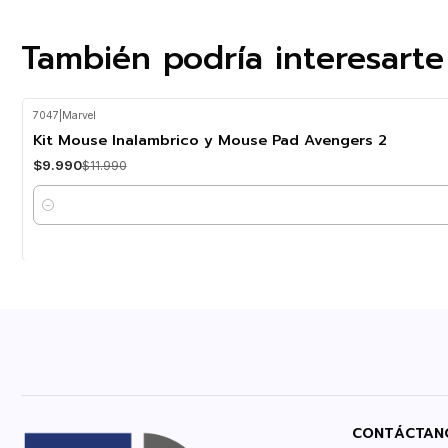
También podría interesarte
7047
|
Marvel
-17%
OFF
Kit Mouse Inalambrico y Mouse Pad Avengers 2
$9.990
$11.990
Cantidad
CONTÁCTAN