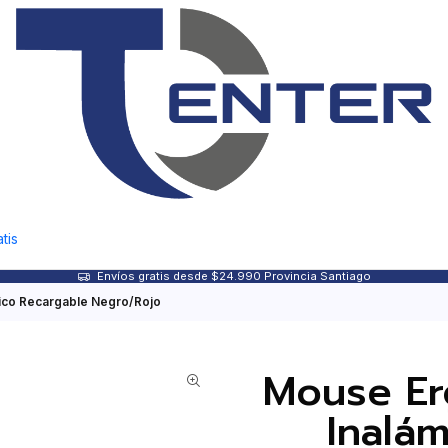
tis
Envíos gratis desde $24.990 Provincia Santiago
ico Recargable Negro/Rojo
Mouse Er
Inalá