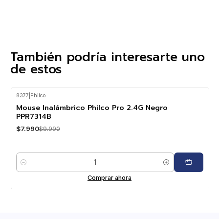
También podría interesarte uno
de estos
8377
|
Philco
-20%
OFF
Mouse Inalámbrico Philco Pro 2.4G Negro
PPR7314B
$7.990
$9.990
Cantidad
Comprar ahora