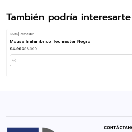
También podría interesarte
6594
|
Tecmaster
-29%
OFF
Mouse Inalambrico Tecmaster Negro
$4.990
$6.990
Cantidad
CONTÁCTAN