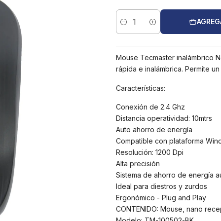
AGREG
Cantidad
Mouse Tecmaster inalámbrico Ne
rápida e inalámbrica. Permite u
Características:
Conexión de 2.4 Ghz
Distancia operatividad: 10mtrs
Auto ahorro de energía
Compatible con plataforma Windo
Resolución: 1200 Dpi
Alta precisión
Sistema de ahorro de energía a
Ideal para diestros y zurdos
Ergonómico - Plug and Play
CONTENIDO: Mouse, nano recepto
Modelo: TM-100502-BK