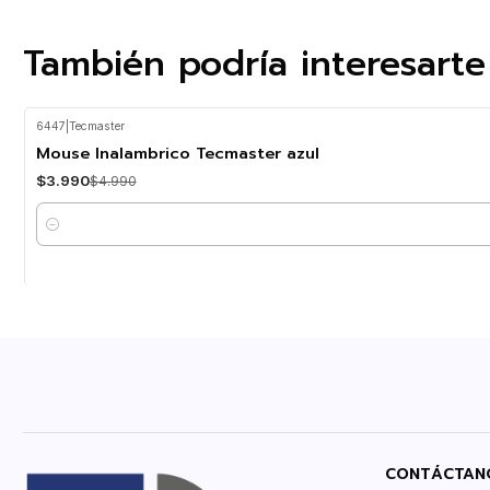
También podría interesarte
6447
|
Tecmaster
-20%
OFF
Mouse Inalambrico Tecmaster azul
$3.990
$4.990
Cantidad
CONTÁCTAN