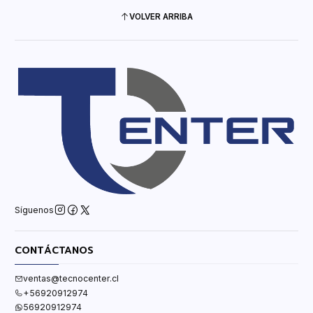
VOLVER ARRIBA
Síguenos
CONTÁCTANOS
ventas@tecnocenter.cl
+56920912974
56920912974