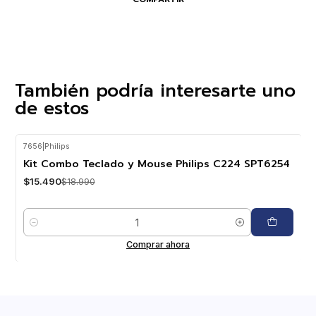
También podría interesarte uno
de estos
7656
|
Philips
-18%
OFF
Kit Combo Teclado y Mouse Philips C224 SPT6254
$15.490
$18.990
Cantidad
Comprar ahora