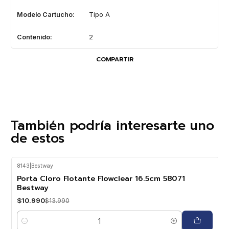
Modelo Cartucho:
Tipo A
Contenido:
2
COMPARTIR
También podría interesarte uno
de estos
8143
|
Bestway
-21%
OFF
Porta Cloro Flotante Flowclear 16.5cm 58071
Bestway
$10.990
$13.990
Cantidad