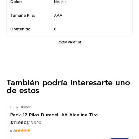
Color:
Negro
Tamaño Pila:
AAA
Contenido:
6
COMPARTIR
También podría interesarte uno
de estos
6587
|
Duracell
-14%
OFF
Pack 12 Pilas Duracell AA Alcalina Tira
$11.990
$13.990
5.0