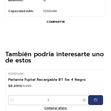
Bluetooth:
SI
Capacidad mAh:
1200mAh
COMPARTIR
También podría interesarte uno
de estos
6005
|
Fujitel
-29%
OFF
Parlante Fujitel Recargable BT 5w 4 Negro
$8.490
$11.990
Cantidad
Comprar ahora