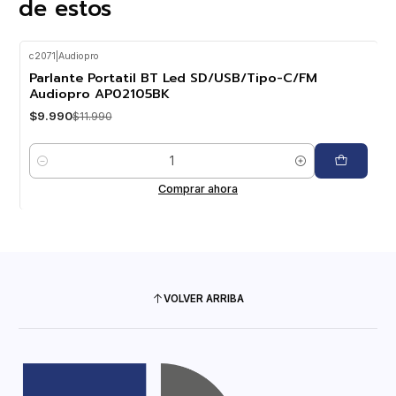
de estos
c2071
|
Audiopro
-17%
OFF
Parlante Portatil BT Led SD/USB/Tipo-C/FM
Audiopro AP02105BK
$9.990
$11.990
Cantidad
Comprar ahora
VOLVER ARRIBA