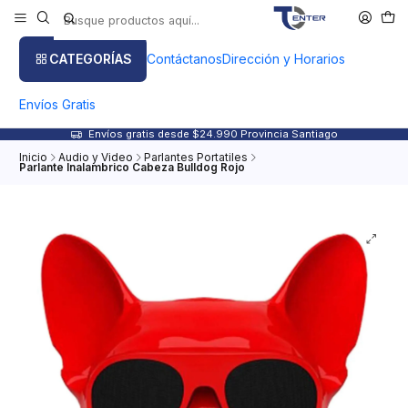
CATEGORÍAS
Contáctanos
Dirección y Horarios
Envíos Gratis
Envíos gratis desde $24.990 Provincia Santiago
Inicio
Audio y Video
Parlantes Portatiles
Parlante Inalambrico Cabeza Bulldog Rojo