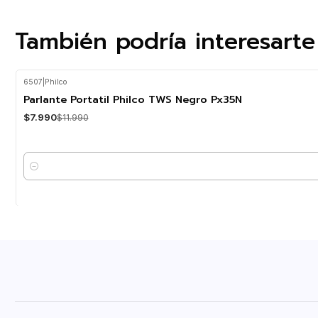
También podría interesarte
6507
|
Philco
-33%
OFF
Parlante Portatil Philco TWS Negro Px35N
$7.990
$11.990
Cantidad