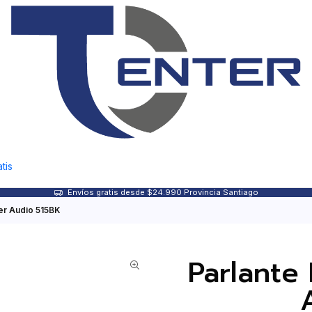
tis
Envíos gratis desde $24.990 Provincia Santiago
er Audio 515BK
Parlante