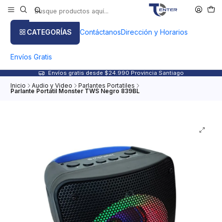
CATEGORÍAS
Contáctanos
Dirección y Horarios
Envíos Gratis
Envíos gratis desde $24.990 Provincia Santiago
Inicio
Audio y Video
Parlantes Portatiles
Parlante Portatil Monster TWS Negro 839BL