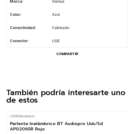
Marca:
Genius
Color:
Azul
Conectividad:
Cableado
Conector:
USB
COMPARTIR
También podría interesarte uno
de estos
c2084
|
Audiopro
-23%
OFF
Parlante Inalámbrico BT Audiopro Usb/Sd
AP02065R Rojo